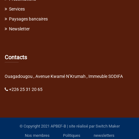
Services
Paysages bancaires
Newsletter
Contacts
Ouagadougou , Avenue Kwamé N’Krumah , Immeuble SODIFA
+226 25 31 20 65
© Copyright 2021 APBEF-B | site réalisé par
Switch Maker
Nos membres
Politiques
newsletters