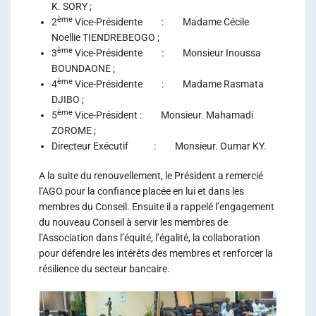
K. SORY ;
ème
2
Vice-Présidente : Madame Cécile
Noellie TIENDREBEOGO ;
ème
3
Vice-Présidente : Monsieur Inoussa
BOUNDAONE ;
ème
4
Vice-Présidente : Madame Rasmata
DJIBO ;
ème
5
Vice-Président : Monsieur. Mahamadi
ZOROME ;
Directeur Exécutif : Monsieur. Oumar KY.
A la suite du renouvellement, le Président a remercié
l’AGO pour la confiance placée en lui et dans les
membres du Conseil. Ensuite il a rappelé l’engagement
du nouveau Conseil à servir les membres de
l’Association dans l’équité, l’égalité, la collaboration
pour défendre les intérêts des membres et renforcer la
résilience du secteur bancaire.