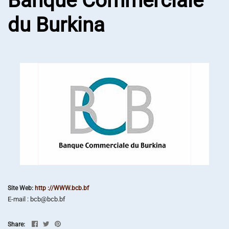
Banque Commerciale
du Burkina
Site Web:
http ://WWW.bcb.bf
E-mail : bcb@bcb.bf
Share: